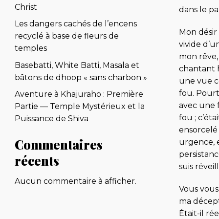
Christ
dans le pa
Les dangers cachés de l’encens
Mon désir 
recyclé à base de fleurs de
vivide d’u
temples
mon rêve, 
Basebatti, White Batti, Masala et
chantant 
bâtons de dhoop « sans charbon »
une vue c
fou. Pourt
Aventure à Khajuraho : Première
avec une f
Partie — Temple Mystérieux et la
fou ; c’ét
Puissance de Shiva
ensorcelé
Commentaires
urgence, e
persistanc
récents
suis révei
Aucun commentaire à afficher.
Vous vous 
ma décepti
Était-il r