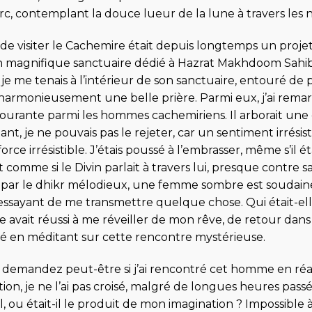
rc, contemplant la douce lueur de la lune à travers les 
de visiter le Cachemire était depuis longtemps un projet
n magnifique sanctuaire dédié à Hazrat Makhdoom Sahib (R
je me tenais à l’intérieur de son sanctuaire, entouré de
harmonieusement une belle prière. Parmi eux, j’ai re
ourante parmi les hommes cachemiriens. Il arborait une 
ant, je ne pouvais pas le rejeter, car un sentiment irrési
orce irrésistible. J’étais poussé à l’embrasser, même s’il ét
ait comme si le Divin parlait à travers lui, presque contre
 par le dhikr mélodieux, une femme sombre est soudaine
ssayant de me transmettre quelque chose. Qui était-elle 
e avait réussi à me réveiller de mon rêve, de retour dans
llé en méditant sur cette rencontre mystérieuse.
demandez peut-être si j’ai rencontré cet homme en réalit
on, je ne l’ai pas croisé, malgré de longues heures pass
éel, ou était-il le produit de mon imagination ? Impossible