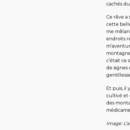
cachés du
Ce rêve a 
cette bell
me mêlant 
endroits r
m’aventurai
montagnes 
c’était ce
de signes 
gentilless
Et puis, i
cultivé et
des montag
médicament
Image: L’