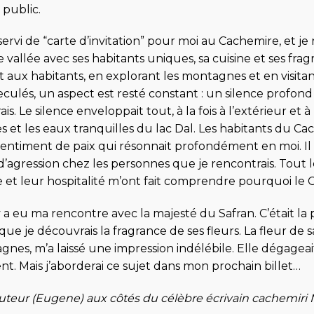
 public.
servi de “carte d’invitation” pour moi au Cachemire, et j
e vallée avec ses habitants uniques, sa cuisine et ses fra
aux habitants, en explorant les montagnes et en visitant
eculés, un aspect est resté constant : un silence profo
s. Le silence enveloppait tout, à la fois à l’extérieur et à
et les eaux tranquilles du lac Dal. Les habitants du Cac
 sentiment de paix qui résonnait profondément en moi. Il 
d’agression chez les personnes que je rencontrais. Tout
e et leur hospitalité m’ont fait comprendre pourquoi le 
l y a eu ma rencontre avec la majesté du Safran. C’était la
 que je découvrais la fragrance de ses fleurs. La fleur de 
nes, m’a laissé une impression indélébile. Elle dégagea
. Mais j’aborderai ce sujet dans mon prochain billet…
auteur (Eugene) aux côtés du célèbre écrivain cachemiri