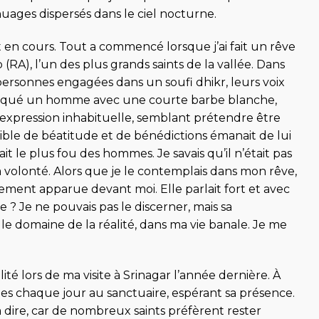
nuages dispersés dans le ciel nocturne.
 en cours. Tout a commencé lorsque j’ai fait un rêve
A), l’un des plus grands saints de la vallée. Dans
 personnes engagées dans un soufi dhikr, leurs voix
marqué un homme avec une courte barbe blanche,
expression inhabituelle, semblant prétendre être
stible de béatitude et de bénédictions émanait de lui
ait le plus fou des hommes. Je savais qu’il n’était pas
 sa volonté. Alors que je le contemplais dans mon rêve,
ment apparue devant moi. Elle parlait fort et avec
? Je ne pouvais pas le discerner, mais sa
 le domaine de la réalité, dans ma vie banale. Je me
é lors de ma visite à Srinagar l’année dernière. À
ées chaque jour au sanctuaire, espérant sa présence.
 à dire, car de nombreux saints préfèrent rester