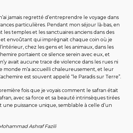
e n’ai jamais regretté d’entreprendre le voyage dans
grances particulières. Pendant mon séjour là-bas, en
 les temples et les sanctuaires anciens dans des
nd et envoûtant qui imprégnait chaque coin où je
 l’intérieur, chez les gens et les animaux, dans les
hemire portaient ce silence serein avec eux, et
n’y avait aucune trace de violence dans les rues ni
 le monde m’a accueilli chaleureusement, et leur
Cachemire est souvent appelé “le Paradis sur Terre”.
 première fois que je voyais comment le safran était
safran, avec sa force et sa beauté intrinsèques tirées
it une puissance unique, semblable à celle d’un
 Mohammad Ashraf Fazili