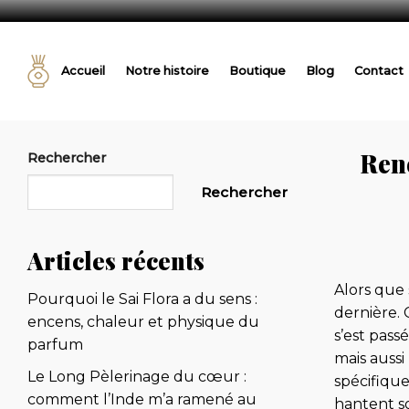
Passer
au
Accueil
Notre histoire
Boutique
Blog
Contact
contenu
Ren
Rechercher
Rechercher
Articles récents
Alors que
Pourquoi le Sai Flora a du sens :
dernière. 
encens, chaleur et physique du
s’est pas
parfum
mais auss
Le Long Pèlerinage du cœur :
spécifiqu
comment l’Inde m’a ramené au
hantent s