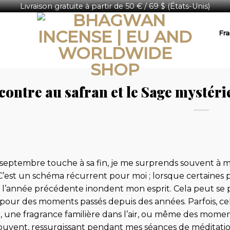
Livraison gratuite à partir de 50 € / 69 $ (États-Unis)
Fra
contre au safran et le Sage mystér
 septembre touche à sa fin, je me surprends souvent 
C’est un schéma récurrent pour moi ; lorsque certaines pé
sé l’année précédente inondent mon esprit. Cela peut s
i pour des moments passés depuis des années. Parfois, c
e, une fragrance familière dans l’air, ou même des mom
ouvent, ressurgissant pendant mes séances de méditat