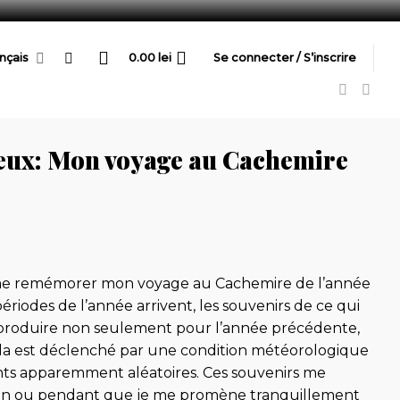
nçais
0.00
lei
Se connecter / S’inscrire
ieux: Mon voyage au Cachemire
à me remémorer mon voyage au Cachemire de l’année
riodes de l’année arrivent, les souvenirs de ce qui
e produire non seulement pour l’année précédente,
ela est déclenché par une condition météorologique
ents apparemment aléatoires. Ces souvenirs me
ion ou pendant que je me promène tranquillement