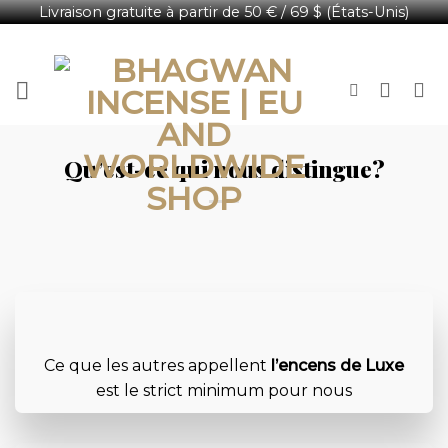
Livraison gratuite à partir de 50 € / 69 $ (États-Unis)
Passer
Français
au
contenu
Qu’est-ce qui nous distingue?
Ce que les autres appellent
l’encens de Luxe
est le strict minimum pour nous