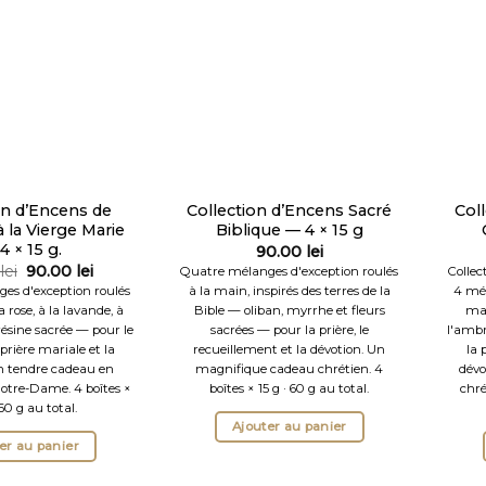
on d’Encens de
Collection d’Encens Sacré
Col
 la Vierge Marie
Biblique — 4 × 15 g
4 × 15 g.
90.00
lei
Le
Le
lei
90.00
lei
Quatre mélanges d'exception roulés
Collec
prix
prix
es d'exception roulés
à la main, inspirés des terres de la
4 mél
initial
actuel
a rose, à la lavande, à
Bible — oliban, myrrhe et fleurs
mai
était :
est :
93.80 lei.
90.00 lei.
 résine sacrée — pour le
sacrées — pour la prière, le
l'ambr
 prière mariale et la
recueillement et la dévotion. Un
la 
n tendre cadeau en
magnifique cadeau chrétien. 4
dévo
otre-Dame. 4 boîtes ×
boîtes × 15 g · 60 g au total.
chré
 60 g au total.
Ajouter au panier
er au panier