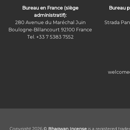
Bureau en France (siège
Bureau p
administratif):
280 Avenue du Maréchal Juin
Strada Pan
Boulogne-Billancourt 92100
France
Tel.
+33 7 5383 7552
welcome
Copyright 2026 ©
Bhagwan Incense
is a registered trad