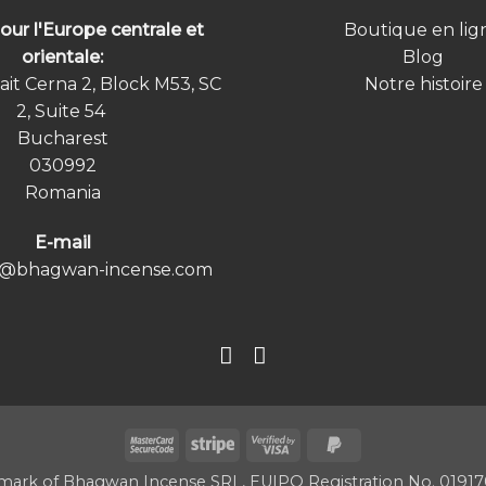
our l'Europe centrale et
Boutique en lig
orientale:
Blog
ait Cerna 2, Block M53, SC
Notre histoire
2, Suite 54
Bucharest
030992
Romania
E-mail
@bhagwan-incense.com
MasterCard
Stripe
Visa
PayPal
2
2
2
emark of Bhagwan Incense SRL, EUIPO Registration No. 0191708