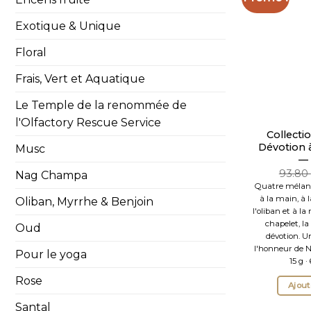
Exotique & Unique
Floral
Frais, Vert et Aquatique
Le Temple de la renommée de
l'Olfactory Rescue Service
Collecti
Dévotion à
Musc
— 
93.80
Nag Champa
Quatre mélang
à la main, à l
Oliban, Myrrhe & Benjoin
l'oliban et à la
chapelet, la
Oud
dévotion. U
l'honneur de N
Pour le yoga
15 g ·
Rose
Ajout
Santal