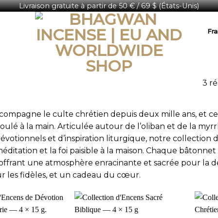
Livraison gratuite à partir de 50 € / 69 $ (États-Unis)
Fra
3 ré
compagne le culte chrétien depuis deux mille ans, et cett
oulé à la main. Articulée autour de l’oliban et de la myr
votionnels et d’inspiration liturgique, notre collection 
 méditation et la foi paisible à la maison. Chaque bâtonne
 offrant une atmosphère enracinante et sacrée pour la 
r les fidèles, et un cadeau du cœur.