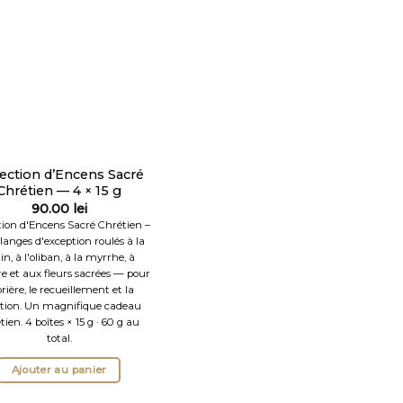
lection d’Encens Sacré
Chrétien — 4 × 15 g
90.00
lei
tion d'Encens Sacré Chrétien –
anges d'exception roulés à la
n, à l'oliban, à la myrrhe, à
e et aux fleurs sacrées — pour
prière, le recueillement et la
tion. Un magnifique cadeau
tien. 4 boîtes × 15 g · 60 g au
total.
Ajouter au panier