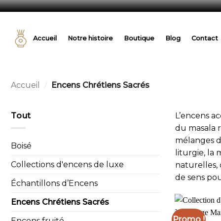
Passer
au
Accueil
Notre histoire
Boutique
Blog
Contact
contenu
Accueil
/
Encens Chrétiens Sacrés
Tout
L’encens ac
du masala r
mélanges dé
Boisé
liturgie, la
Collections d'encens de luxe
naturelles,
de sens pou
Échantillons d’Encens
Encens Chrétiens Sacrés
Promo !
Encens fruité