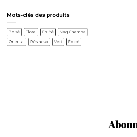
Mots-clés des produits
Boisé
Floral
Fruité
Nag Champa
Oriental
Résineux
Vert
Épicé
Abonne