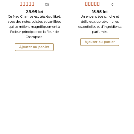
(0)
(0)
Note
5
sur 5
Note
5
sur 5
23.95
lei
15.95
lei
Ce Nag Champa est très équilibré,
Un encens épais, riche et
avec des notes boisées et vanillées
délicieux, gorgé d'huiles
qui se mêlent magnifiquement à
essentielles et d'ingrédients
l'odeur principale de la fleur de
parfumés.
Champaca.
Ajouter au panier
Ajouter au panier