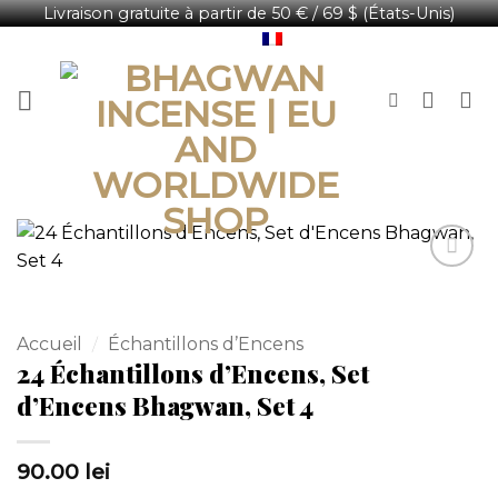
Livraison gratuite à partir de 50 € / 69 $ (États-Unis)
Passer
Français
au
contenu
Accueil
/
Échantillons d’Encens
24 Échantillons d’Encens, Set
d’Encens Bhagwan, Set 4
90.00
lei