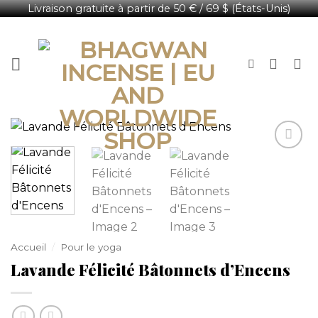
Livraison gratuite à partir de 50 € / 69 $ (États-Unis)
Passer
Français
au
contenu
Accueil
/
Pour le yoga
Lavande Félicité Bâtonnets d’Encens