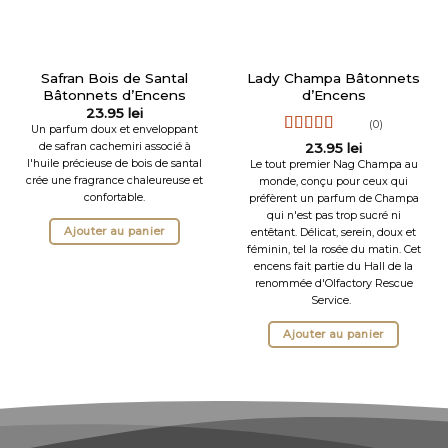
Safran Bois de Santal
Lady Champa Bâtonnets
Bâtonnets d’Encens
d’Encens
23.95
lei
(0)
Un parfum doux et enveloppant
Note
5
sur 5
de safran cachemiri associé à
23.95
lei
l'huile précieuse de bois de santal
Le tout premier Nag Champa au
crée une fragrance chaleureuse et
monde, conçu pour ceux qui
confortable.
préfèrent un parfum de Champa
qui n'est pas trop sucré ni
Ajouter au panier
entêtant. Délicat, serein, doux et
féminin, tel la rosée du matin. Cet
encens fait partie du Hall de la
renommée d'Olfactory Rescue
Service.
Ajouter au panier