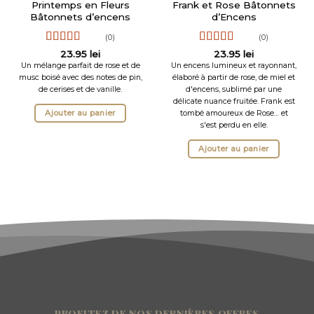
Printemps en Fleurs
Frank et Rose Bâtonnets
Bâtonnets d’encens
d’Encens
(0)
(0)
Note
5
sur 5
Note
5
sur 5
23.95
lei
23.95
lei
Un mélange parfait de rose et de
Un encens lumineux et rayonnant,
musc boisé avec des notes de pin,
élaboré à partir de rose, de miel et
de cerises et de vanille.
d'encens, sublimé par une
délicate nuance fruitée. Frank est
Ajouter au panier
tombé amoureux de Rose… et
s'est perdu en elle.
Ajouter au panier
PROFITEZ DE NOS DERNIÈRES OFFRES