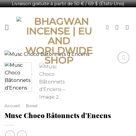
Livraison gratuite à partir de 50 € / 69 $ (États-Unis)
Passer
Français
au
contenu
Accueil
/
Boisé
Musc Choco Bâtonnets d’Encens