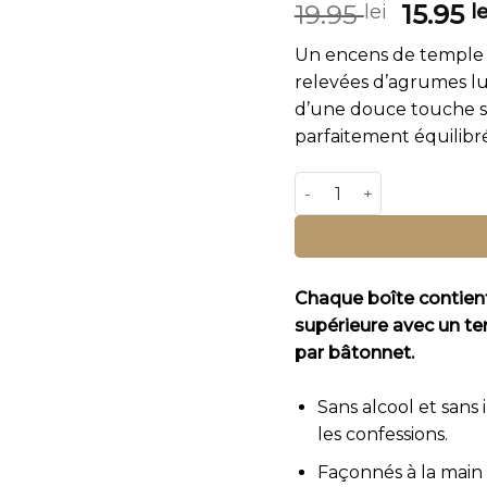
Le
19.95
15.95
lei
le
prix
Un encens de temple d
initial
relevées d’agrumes lu
était :
d’une douce touche su
19.95 le
parfaitement équilibr
quantité de Reine de Fl
Chaque boîte contien
supérieure avec un 
par bâtonnet.
Sans alcool et sans
les confessions.
Façonnés à la main