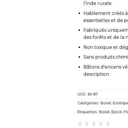
l'Inde rurale.
Habilement créés à 
essentielles et de p
Fabriqués uniqueme
des forêts et de la 
Non toxique et dé
Sans produits chimi
Bâtons d'encens vég
description.
UGS :
BI-87
Catégories :
Boisé
,
Exotiqu
Étiquettes :
Boisé
,
Épicé
,
Fl