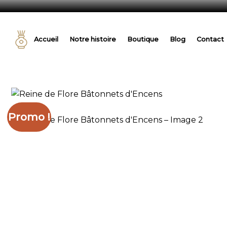
Passer
au
Accueil
Notre histoire
Boutique
Blog
Contact
contenu
Promo !