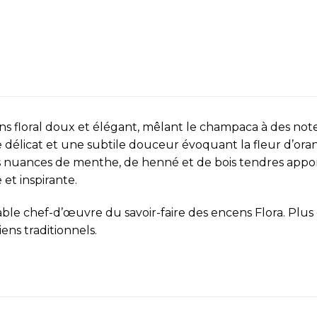
s floral doux et élégant, mêlant le champaca à des not
délicat et une subtile douceur évoquant la fleur d’oran
s nuances de menthe, de henné et de bois tendres appor
 et inspirante.
able chef-d’œuvre du savoir-faire des encens Flora. Plus 
iens traditionnels.