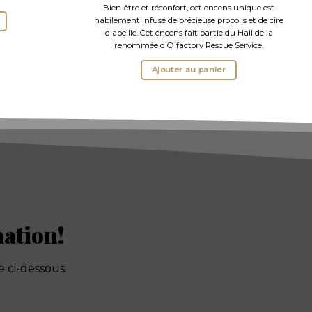
Bien-être et réconfort, cet encens unique est
habilement infusé de précieuse propolis et de cire
d'abeille. Cet encens fait partie du Hall de la
renommée d'Olfactory Rescue Service.
Ajouter au panier
mation!
 ci-dessous.