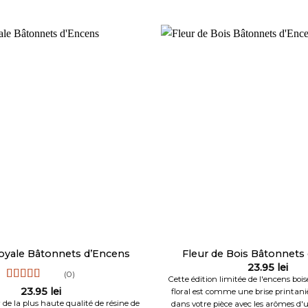
oyale Bâtonnets d’Encens
Fleur de Bois Bâtonnets
23.95
lei
(0)
Cette édition limitée de l'encens boi
Note
5
sur 5
23.95
lei
floral est comme une brise printani
r de la plus haute qualité de résine de
dans votre pièce avec les arômes d'u