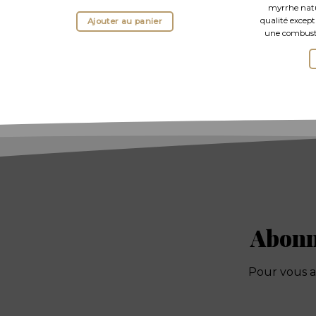
myrrhe natu
qualité except
Ajouter au panier
une combusti
Abonne
Pour vous ab