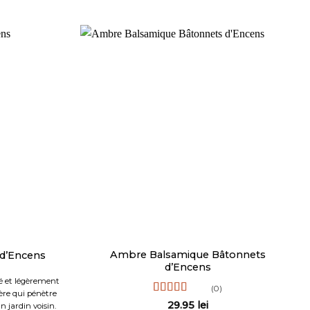
Ambre Balsamique Bâtonnets
 d’Encens
d’Encens
sé et légèrement
(0)
ère qui pénètre
Note
5
sur 5
29.95
lei
n jardin voisin.