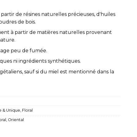
partir de résines naturelles précieuses, d'huiles
oudres de bois.
nt à partir de matières naturelles provenant
nature.
gage peu de fumée.
ques ni ingrédients synthétiques.
étaliens, sauf si du miel est mentionné dans la
e & Unique
,
Floral
oral
,
Oriental