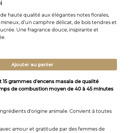
Le
i
prix
e haute qualité aux élégantes notes florales,
actuel
mineux, d’un camphre délicat, de bois tendres et
est :
crée. Une fragrance douce, inspirante et
i.
15.95 lei.
ée.
ore Bâtonnets d'Encens
Ajouter au panier
t 15 grammes d’encens masala de qualité
temps de combustion moyen de 40 à 45 minutes
 ingrédients d'origine animale. Convient à toutes
 avec amour et gratitude par des femmes de