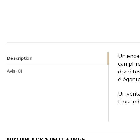
Un encen
Description
camphre 
Avis (0)
discrète
élégante
Un vérit
Flora ind
PRODUITS SIMILAIRES