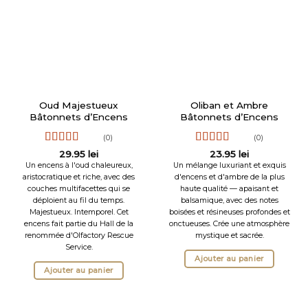
Oud Majestueux
Oliban et Ambre
Bâtonnets d’Encens
Bâtonnets d’Encens
(0)
(0)
Note
5
sur 5
Note
5
sur 5
29.95
lei
23.95
lei
Un encens à l'oud chaleureux,
Un mélange luxuriant et exquis
aristocratique et riche, avec des
d'encens et d'ambre de la plus
couches multifacettes qui se
haute qualité — apaisant et
déploient au fil du temps.
balsamique, avec des notes
Majestueux. Intemporel. Cet
boisées et résineuses profondes et
encens fait partie du Hall de la
onctueuses. Crée une atmosphère
renommée d'Olfactory Rescue
mystique et sacrée.
Service.
Ajouter au panier
Ajouter au panier