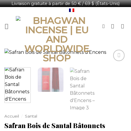
Livraison gratuite à partir de 50 € / 69 $ (États-Unis)
Passer
Français
au
contenu
Accueil
/
Santal
Safran Bois de Santal Bâtonnets